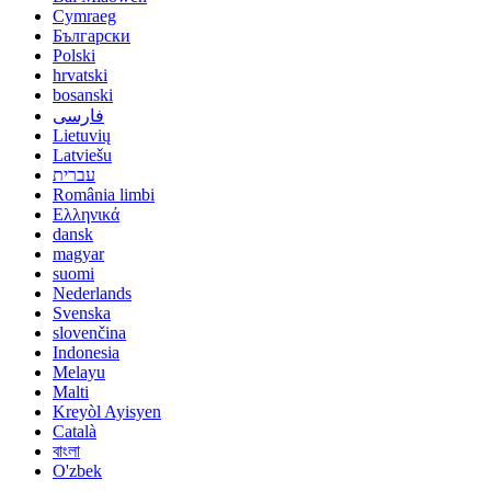
Cymraeg
Български
Polski
hrvatski
bosanski
فارسی
Lietuvių
Latviešu
עברית
România limbi
Ελληνικά
dansk
magyar
suomi
Nederlands
Svenska
slovenčina
Indonesia
Melayu
Malti
Kreyòl Ayisyen
Català
বাংলা
O'zbek