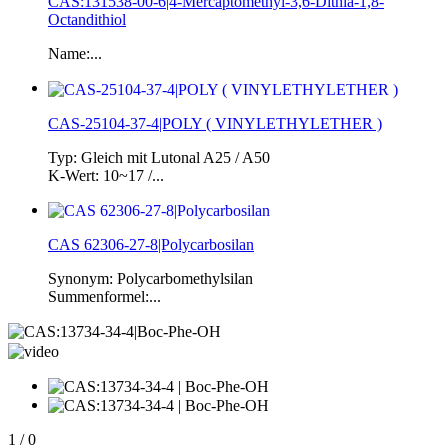
CAS:131538-00-6|4-Mercaptomethyl-3,6-Dithia-1,8-
Octandithiol
Name:...
CAS-25104-37-4|POLY ( VINYLETHYLETHER )
Typ: Gleich mit Lutonal A25 / A50
K-Wert: 10~17 /...
CAS 62306-27-8|Polycarbosilan
Synonym: Polycarbomethylsilan
Summenformel:...
1
/
0