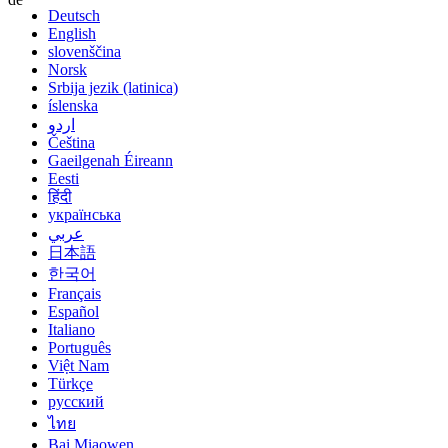
Deutsch
English
slovenščina
Norsk
Srbija jezik (latinica)
íslenska
اردو
Čeština
Gaeilgenah Éireann
Eesti
हिंदी
українська
عربي
日本語
한국어
Français
Español
Italiano
Português
Việt Nam
Türkçe
русский
ไทย
Bai Miaowen