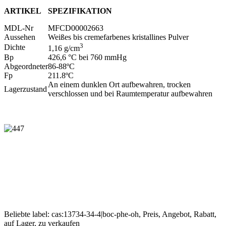
ARTIKEL
SPEZIFIKATION
MDL-Nr
MFCD00002663
Aussehen
Weißes bis cremefarbenes kristallines Pulver
3
Dichte
1,16 g/cm
Bp
426,6 °C bei 760 mmHg
Abgeordneter
86-88ºC
Fp
211.8ºC
An einem dunklen Ort aufbewahren, trocken
Lagerzustand
verschlossen und bei Raumtemperatur aufbewahren
Beliebte label: cas:13734-34-4|boc-phe-oh, Preis, Angebot, Rabatt,
auf Lager, zu verkaufen