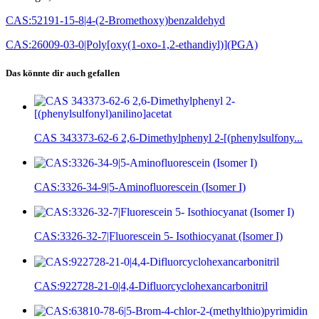
CAS:52191-15-8|4-(2-Bromethoxy)benzaldehyd
CAS:26009-03-0|Poly[oxy(1-oxo-1,2-ethandiyl)](PGA)
Das könnte dir auch gefallen
CAS 343373-62-6 2,6-Dimethylphenyl 2-[(phenylsulfony...
CAS:3326-34-9|5-Aminofluorescein (Isomer I)
CAS:3326-32-7|Fluorescein 5- Isothiocyanat (Isomer I)
CAS:922728-21-0|4,4-Difluorcyclohexancarbonitril