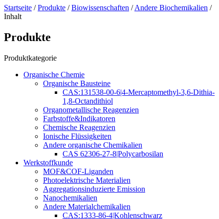
Startseite
/
Produkte
/
Biowissenschaften
/
Andere Biochemikalien
/
Inhalt
Produkte
Produktkategorie
Organische Chemie
Organische Bausteine
CAS:131538-00-6|4-Mercaptomethyl-3,6-Dithia-
1,8-Octandithiol
Organometallische Reagenzien
Farbstoffe&Indikatoren
Chemische Reagenzien
Ionische Flüssigkeiten
Andere organische Chemikalien
CAS 62306-27-8|Polycarbosilan
Werkstoffkunde
MOF&COF-Liganden
Photoelektrische Materialien
Aggregationsinduzierte Emission
Nanochemikalien
Andere Materialchemikalien
CAS:1333-86-4|Kohlenschwarz